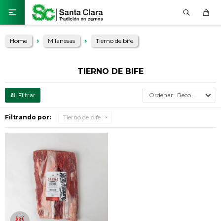

Home
Milanesas
Tierno de bife
TIERNO DE BIFE
Recomendados
Filtrando por:
Tierno de bife