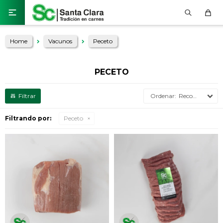

Home
Vacunos
Peceto
PECETO
Recomendados
Filtrando por:
Peceto