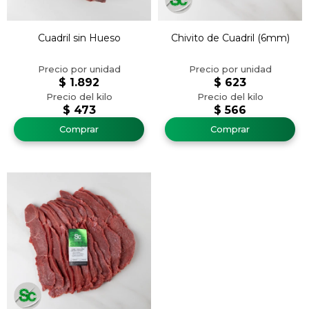
Cuadril sin Hueso
Chivito de Cuadril (6mm)
$
1.892
$
623
$
473
$
566