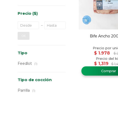
Precio
($)
Bife Ancho 200
OK
Tipo
$
1.978
$
2
Feedlot
$
1,319
(1)
$
1,
Tipo de cocción
Parrilla
(1)