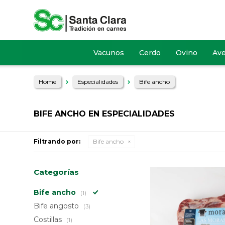
Vacunos
Cerdo
Ovino
Av
Home
Especialidades
Bife ancho
BIFE ANCHO EN ESPECIALIDADES
Filtrando por:
Bife ancho
Categorías
Bife ancho
(1)
Bife angosto
(3)
Costillas
(1)