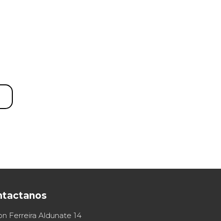
ntactanos
on Ferreira Aldunate 14