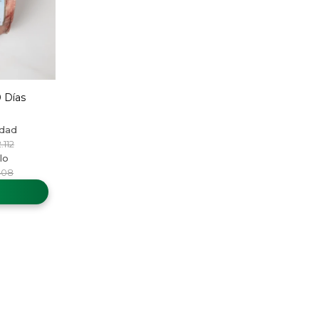
 Días
.112
408