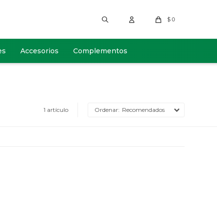
$
0
es
Accesorios
Complementos
1 artículo
Recomendados