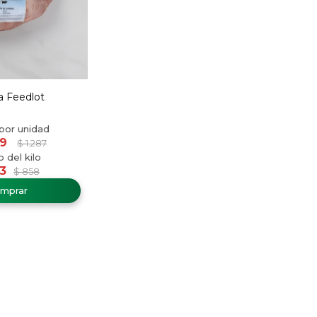
a Feedlot
19
$
1.287
3
$
858