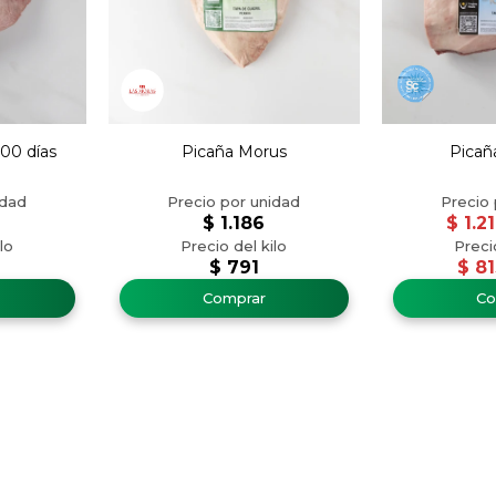
200 días
Picaña Morus
Picañ
$
1.186
$
1.2
$
791
$
81