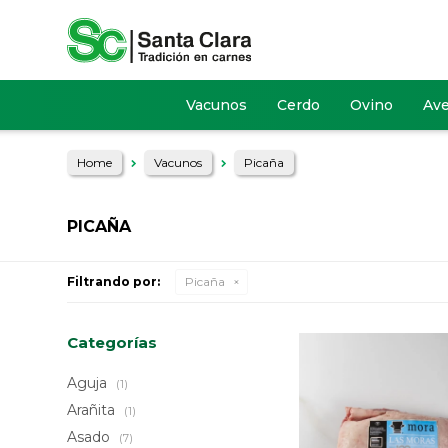
Vacunos
Cerdo
Ovino
Av
Home
Vacunos
Picaña
PICAÑA
Filtrando por:
Picaña
Categorías
Aguja
(1)
Arañita
(1)
Asado
(7)