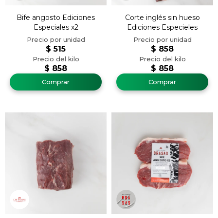
Bife angosto Ediciones
Corte inglés sin hueso
Especiales x2
Ediciones Especieles
$
515
$
858
$
858
$
858