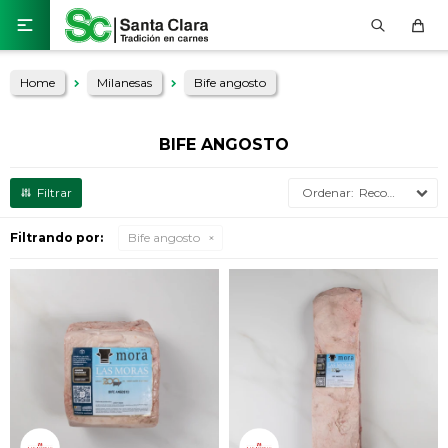

Home
Milanesas
Bife angosto
BIFE ANGOSTO
Recomendados
Filtrando por:
Bife angosto