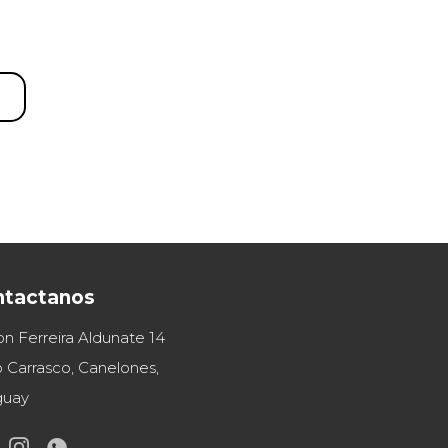
ntactanos
on Ferreira Aldunate 14
 Carrasco, Canelones,
guay