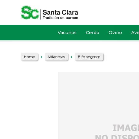
Vacunos
Cerdo
Ovino
Av
Home
Milanesas
Bife angosto