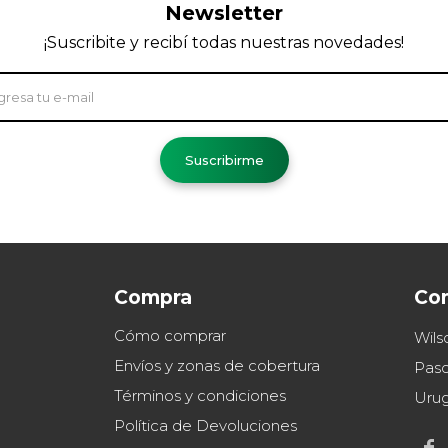
Newsletter
¡Suscribite y recibí todas nuestras novedades!
Suscribirme
Compra
Co
Cómo comprar
Wils
Envíos y zonas de cobertura
Paso
Términos y condiciones
Uru
Política de Devoluciones