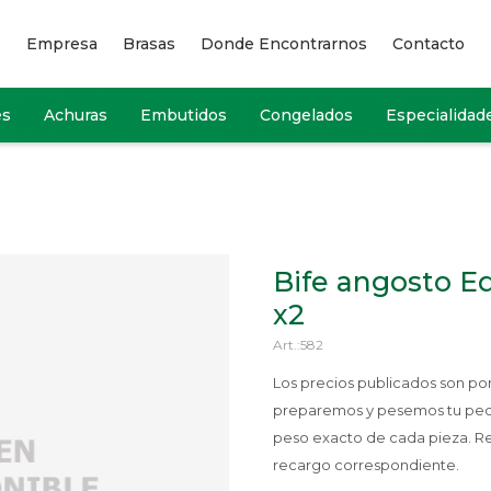
Empresa
Brasas
Donde Encontrarnos
Contacto
es
Achuras
Embutidos
Congelados
Especialidad
Bife angosto Ed
x2
582
Los precios publicados son p
preparemos y pesemos tu pedido
peso exacto de cada pieza. R
recargo correspondiente.