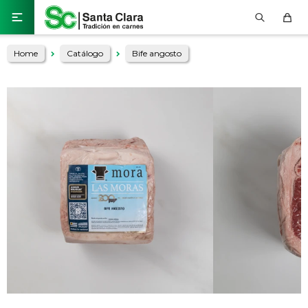

Home
Catálogo
Bife angosto