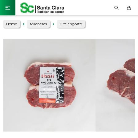

Home
Milanesas
Bife angosto