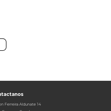
ntactanos
on Ferreira Aldunate 14