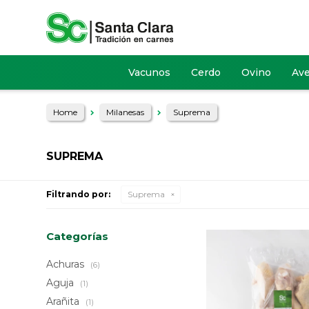
Vacunos
Cerdo
Ovino
Av
Home
Milanesas
Suprema
SUPREMA
Filtrando por:
Suprema
Categorías
Achuras
(6)
Aguja
(1)
Arañita
(1)