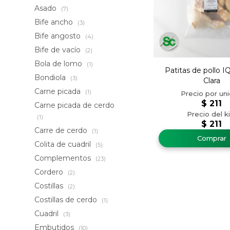
Asado
(7)
Bife ancho
(3)
Bife angosto
(4)
Bife de vacío
(2)
Bola de lomo
(1)
Patitas de pollo I
Bondiola
(3)
Clara
Carne picada
(1)
$
211
Carne picada de cerdo
(1)
$
211
Carre de cerdo
(1)
Colita de cuadril
(5)
Complementos
(23)
Cordero
(2)
Costillas
(2)
Costillas de cerdo
(1)
Cuadril
(3)
Embutidos
(10)