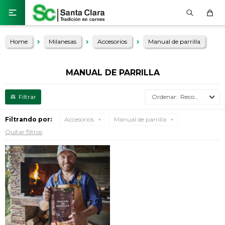

Home
Milanesas
Accesorios
Manual de parrilla
MANUAL DE PARRILLA
Recomendados
Filtrando por:
Accesorios
Manual de parrilla
Quitar filtros