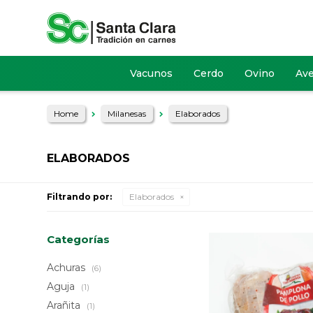
Vacunos
Cerdo
Ovino
Av
Home
Milanesas
Elaborados
ELABORADOS
Filtrando por:
Elaborados
Categorías
Achuras
(6)
Aguja
(1)
Arañita
(1)