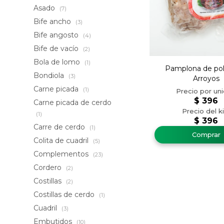
Asado
(7)
Bife ancho
(3)
Bife angosto
(4)
Bife de vacío
(2)
Bola de lomo
(1)
Pamplona de pol
Bondiola
(3)
Arroyos
Carne picada
(1)
$
396
Carne picada de cerdo
(1)
$
396
Carre de cerdo
(1)
Colita de cuadril
(5)
Complementos
(23)
Cordero
(2)
Costillas
(2)
Costillas de cerdo
(1)
Cuadril
(3)
Embutidos
(10)