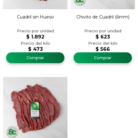
Cuadril sin Hueso
Chivito de Cuadril (6mm)
$
1.892
$
623
$
473
$
566