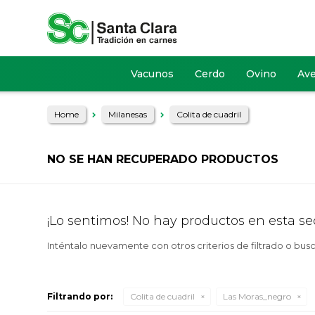
Vacunos
Cerdo
Ovino
Av
Home
Milanesas
Colita de cuadril
NO SE HAN RECUPERADO PRODUCTOS
¡Lo sentimos! No hay productos en esta se
Inténtalo nuevamente con otros criterios de filtrado o bus
Filtrando por:
Colita de cuadril
Las Moras_negro