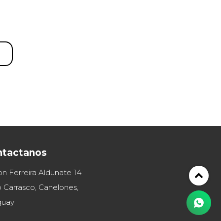
ntactanos
on Ferreira Aldunate 14
 Carrasco, Canelones,
guay