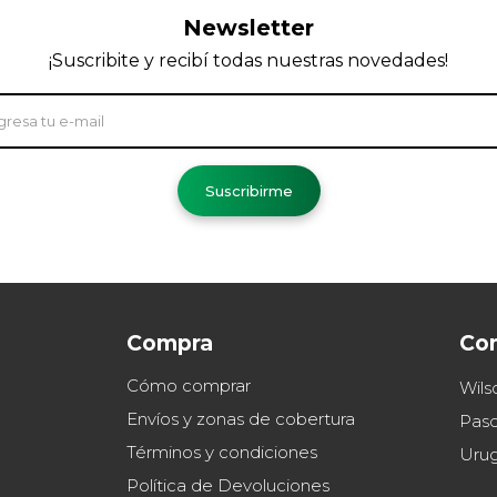
Newsletter
¡Suscribite y recibí todas nuestras novedades!
Suscribirme
Compra
Co
Cómo comprar
Wils
Envíos y zonas de cobertura
Paso
Términos y condiciones
Uru
Política de Devoluciones