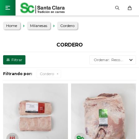

Home
Milanesas
Cordero
CORDERO
Recomendados
Filtrando por:
Cordero