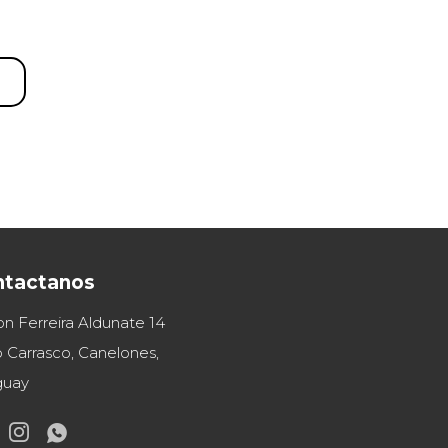
ntactanos
on Ferreira Aldunate 14
 Carrasco, Canelones,
guay

