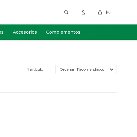
$
0
es
Accesorios
Complementos
1 artículo
Recomendados