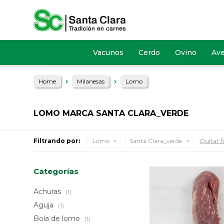
Vacunos
Cerdo
Ovino
Av
Home
Milanesas
Lomo
LOMO MARCA SANTA CLARA_VERDE
Filtrando por:
Lomo
Santa Clara_verde
Quitar fi
Categorías
Achuras
(1)
Aguja
(1)
Bola de lomo
(1)