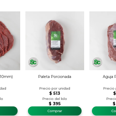
 (10mm)
Paleta Porcionada
Aguja 
$
513
$
395
$