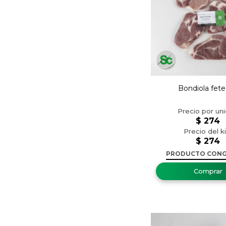
Bondiola fet
$
274
$
274
PRODUCTO CON