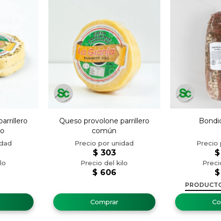
rrillero
Queso provolone parrillero
Bondio
no
común
$
303
$
$
606
$
PRODUCT