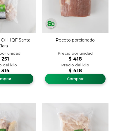
 C/H IQF Santa
Peceto porcionado
Clara
$
251
$
418
314
$
418