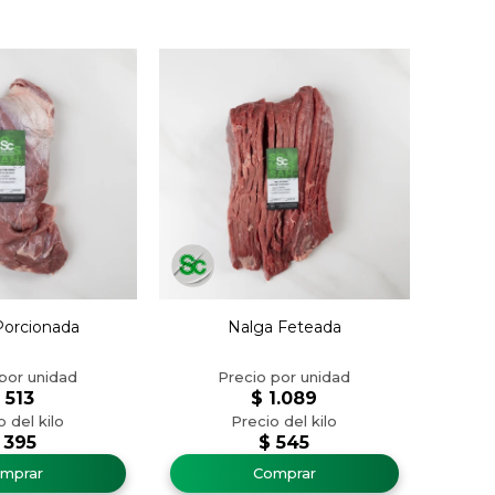
Porcionada
Nalga Feteada
$
513
$
1.089
395
$
545