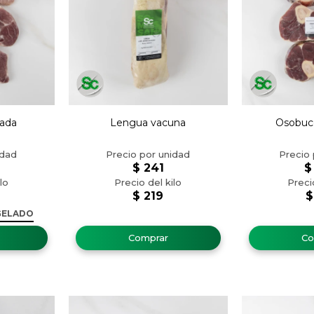
eada
Lengua vacuna
Osobuco
$
241
$
$
219
$
GELADO