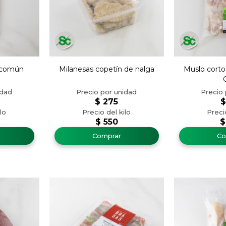
l común
Milanesas copetín de nalga
Muslo corto
$
275
$
550
$