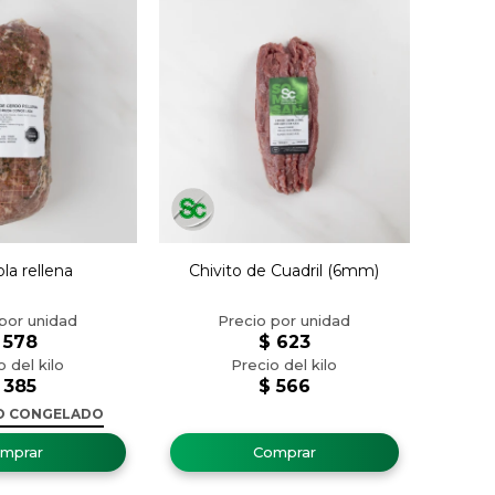
la rellena
Chivito de Cuadril (6mm)
578
$
623
385
$
566
O CONGELADO