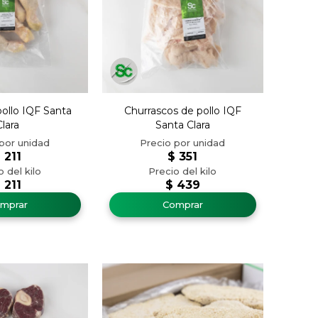
pollo IQF Santa
Churrascos de pollo IQF
Clara
Santa Clara
$
211
$
351
$
211
$
439