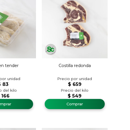
en tender
Costilla redonda
$
83
$
659
166
$
549