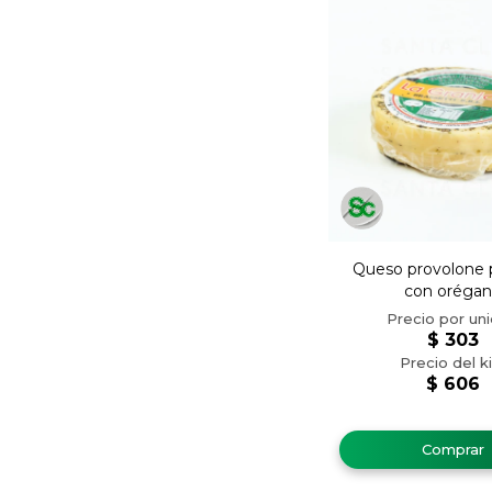
Queso provolone pa
con oréga
$
303
$
606