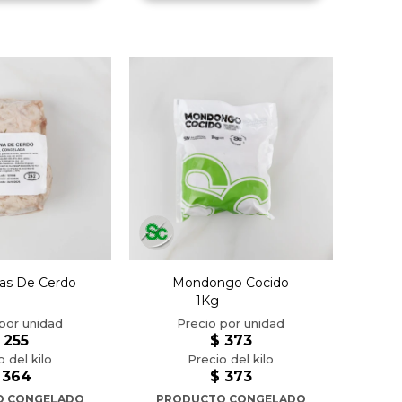
as De Cerdo
Mondongo Cocido
1Kg
255
$
373
364
$
373
O CONGELADO
PRODUCTO CONGELADO