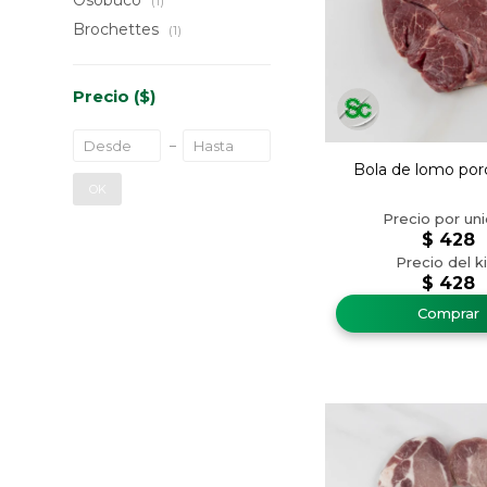
Osobuco
(1)
Brochettes
(1)
Precio
($)
Bola de lomo por
OK
$
428
$
428