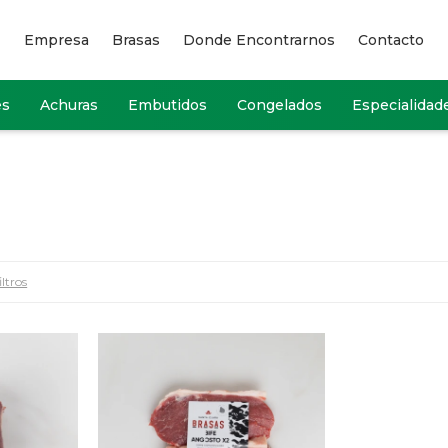
Empresa
Brasas
Donde Encontrarnos
Contacto
es
Achuras
Embutidos
Congelados
Especialidad
iltros