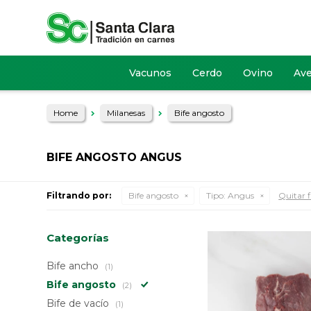
Vacunos
Cerdo
Ovino
Av
Home
Milanesas
Bife angosto
BIFE ANGOSTO ANGUS
Filtrando por:
Bife angosto
Tipo:
Angus
Quitar f
Categorías
Bife ancho
(1)
Bife angosto
(2)
Bife de vacío
(1)