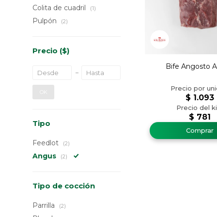
Colita de cuadril
(1)
Pulpón
(2)
Precio
($)
Bife Angosto 
OK
$
1.093
$
781
Tipo
Feedlot
(2)
Angus
(2)
Tipo de cocción
Parrilla
(2)