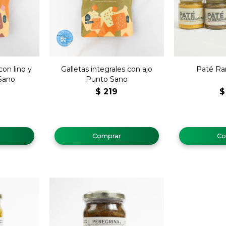
con lino y
Galletas integrales con ajo
Paté Ra
 Sano
Punto Sano
$
219
$