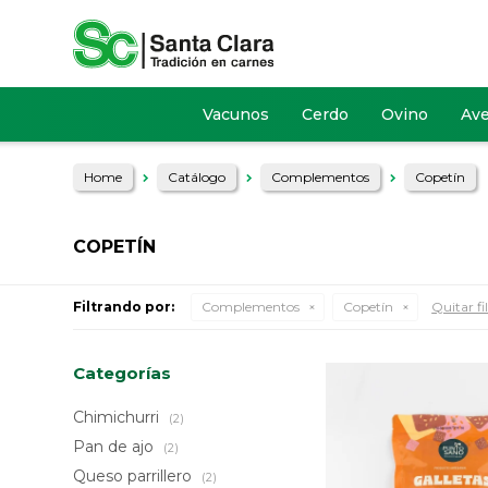
Vacunos
Cerdo
Ovino
Av
Home
Catálogo
Complementos
Copetín
COPETÍN
Filtrando por:
Complementos
Copetín
Quitar fi
Categorías
Chimichurri
(2)
Pan de ajo
(2)
Queso parrillero
(2)