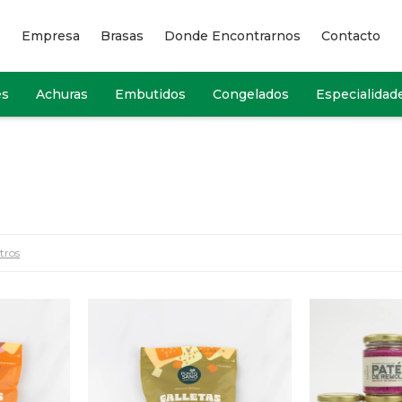
Empresa
Brasas
Donde Encontrarnos
Contacto
es
Achuras
Embutidos
Congelados
Especialidad
ltros