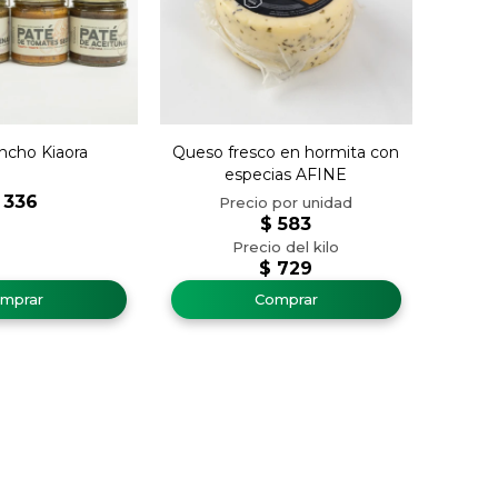
ncho Kiaora
Queso fresco en hormita con
especias AFINE
336
$
583
$
729