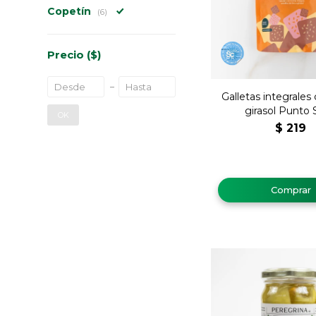
Copetín
(6)
Precio
($)
Galletas integrales 
girasol Punto
OK
$
219