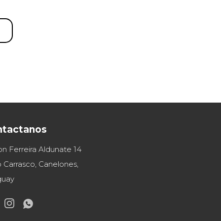
ntactanos
on Ferreira Aldunate 14
 Carrasco, Canelones,
guay

