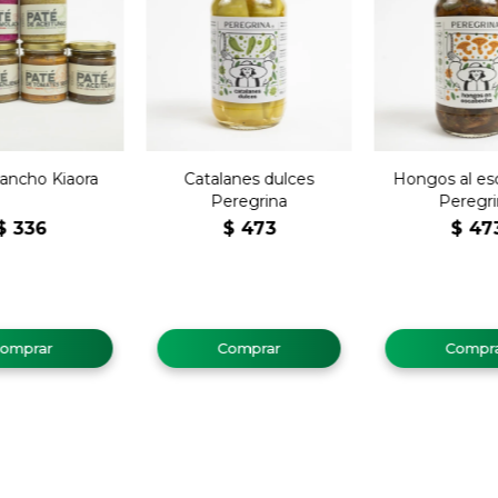
ancho Kiaora
Catalanes dulces
Hongos al e
Peregrina
Peregr
$
336
$
473
$
47