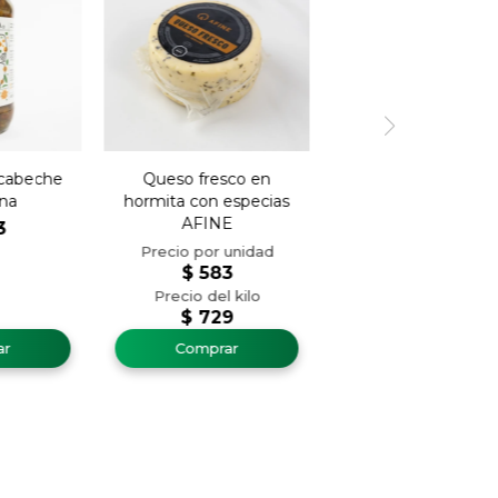
scabeche
Queso fresco en
ina
hormita con especias
AFINE
3
$
583
$
729