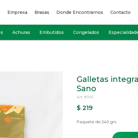
Empresa
Brasas
Donde Encontrarnos
Contacto
es
Achuras
Embutidos
Congelados
Especialidad
Galletas integr
Sano
8743
$
219
Paquete de 240 grs