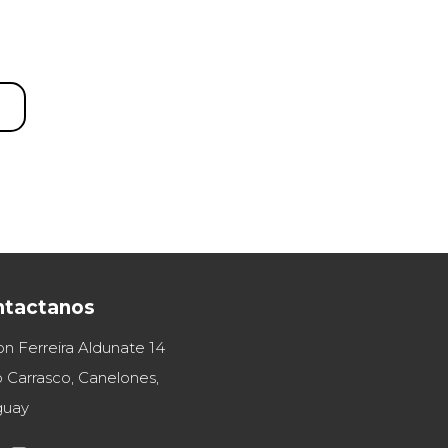
ntactanos
on Ferreira Aldunate 14
 Carrasco, Canelones,
guay