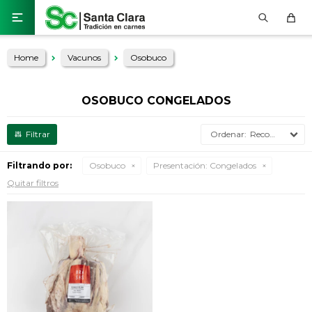

Home
Vacunos
Osobuco
OSOBUCO CONGELADOS
Recomendados
Filtrando por:
Osobuco
Presentación:
Congelados
Quitar filtros