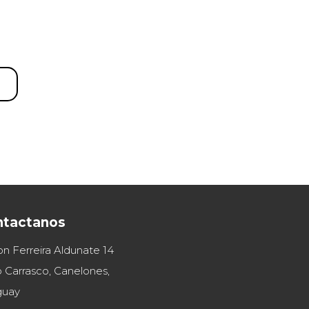
ntactanos
on Ferreira Aldunate 14
 Carrasco, Canelones,
guay