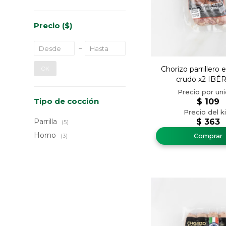
Precio
($)
Chorizo parrillero
OK
crudo x2 IBÉ
Tipo de cocción
$
109
Parrilla
$
363
(5)
Horno
(3)