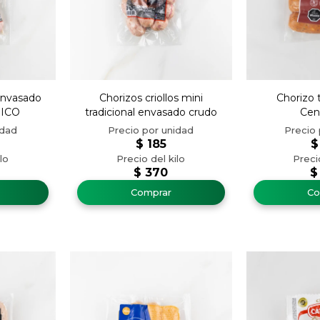
 envasado
Chorizos criollos mini
Chorizo 
RICO
tradicional envasado crudo
Cen
$
185
$
$
370
$