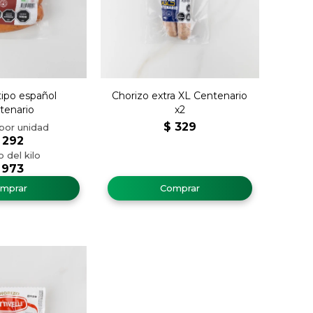
tipo español
Chorizo extra XL Centenario
tenario
x2
$
329
292
973