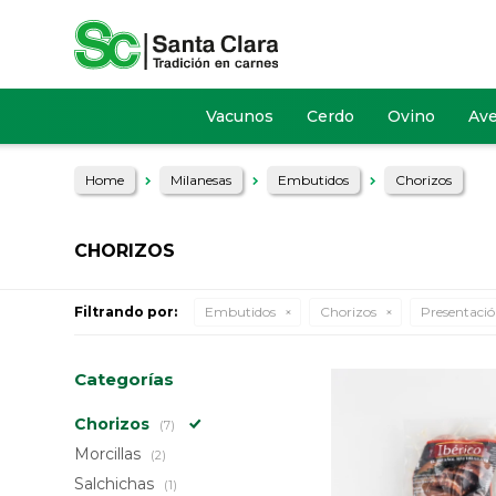
Vacunos
Cerdo
Ovino
Av
Home
Milanesas
Embutidos
Chorizos
CHORIZOS
Filtrando por:
Embutidos
Chorizos
Presentació
Categorías
Chorizos
(7)
Morcillas
(2)
Salchichas
(1)