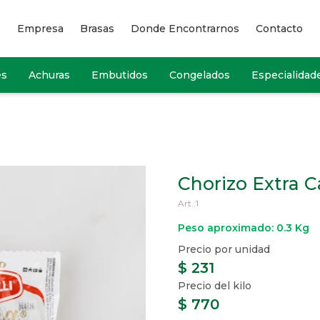
Empresa
Brasas
Donde Encontrarnos
Contacto
es
Achuras
Embutidos
Congelados
Especialidad
Chorizo Extra Ca
1
Peso aproximado: 0.3 Kg
$
231
$
770