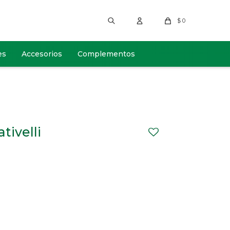
$
0
es
Accesorios
Complementos
tivelli