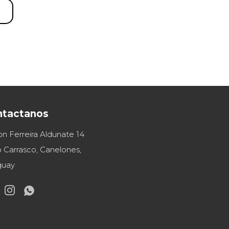
ntactanos
on Ferreira Aldunate 14
 Carrasco, Canelones,
guay

