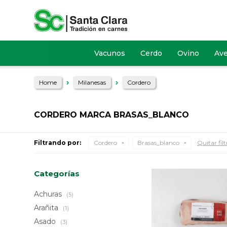
Vacunos
Cerdo
Ovino
Av
Home
Milanesas
Cordero
CORDERO MARCA BRASAS_BLANCO
Filtrando por:
Cordero
Brasas_blanco
Quitar filt
Categorías
Achuras
(5)
Arañita
(1)
Asado
(3)