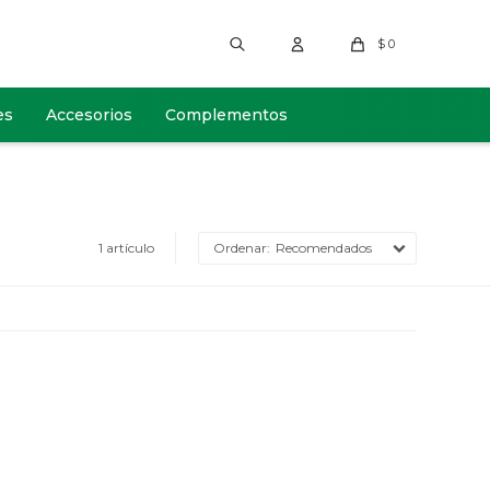
$
0
es
Accesorios
Complementos
1 artículo
Recomendados