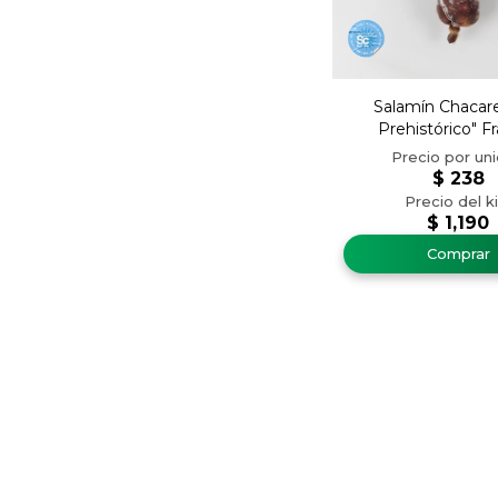
Salamín Chacare
Prehistórico" Fr
$
238
$
1,190