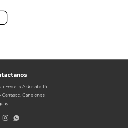
ntactanos
on Ferreira Aldunate 14
 Carrasco, Canelones,
guay

