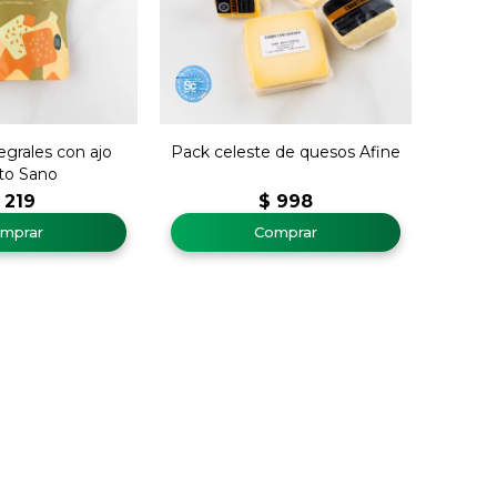
tegrales con ajo
Pack celeste de quesos Afine
to Sano
219
$
998