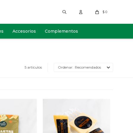
$
0
es
Accesorios
Complementos
5 artículos
Recomendados