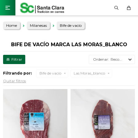

Home
Milanesas
Bife de vacío
BIFE DE VACÍO MARCA LAS MORAS_BLANCO
Recomendados
Filtrando por:
Bife de vacío
Las Moras_blanco
Quitar filtros