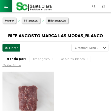

Home
Milanesas
Bife angosto
BIFE ANGOSTO MARCA LAS MORAS_BLANCO
Recomendados
Filtrando por:
Bife angosto
Las Moras_blanco
Quitar filtros