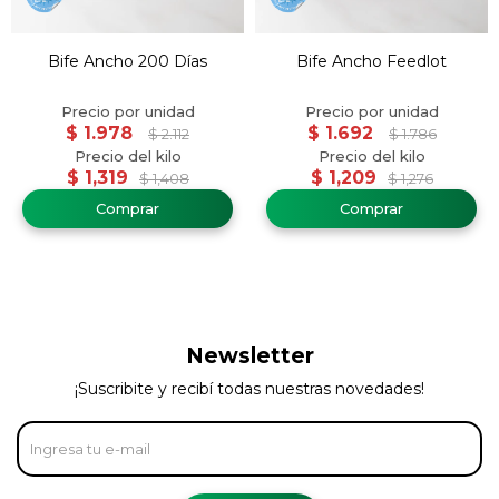
Bife Ancho 200 Días
Bife Ancho Feedlot
$
1.978
$
1.692
$
2.112
$
1.786
$
1,319
$
1,209
$
1,408
$
1,276
Newsletter
¡Suscribite y recibí todas nuestras novedades!