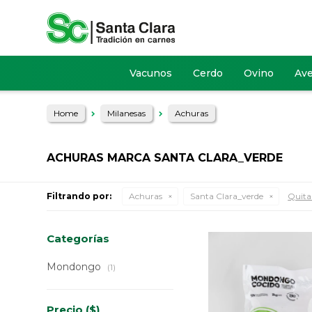
Vacunos
Cerdo
Ovino
Av
Home
Milanesas
Achuras
ACHURAS MARCA SANTA CLARA_VERDE
Filtrando por:
Achuras
Santa Clara_verde
Quitar
Categorías
Mondongo
(1)
Precio
($)