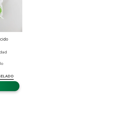
cido
g
GELADO