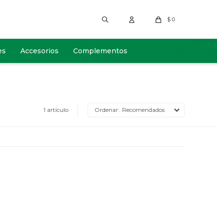
$
0
es
Accesorios
Complementos
1 artículo
Recomendados