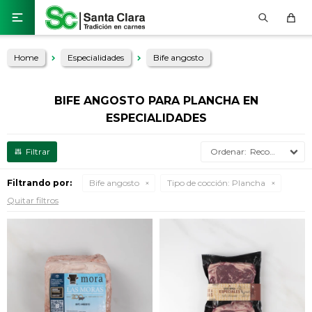

Home
Especialidades
Bife angosto
BIFE ANGOSTO PARA PLANCHA EN
ESPECIALIDADES
Recomendados
Filtrando por:
Bife angosto
Tipo de cocción:
Plancha
Quitar filtros