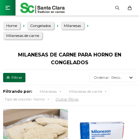

Home
Congelados
Milanesas
Milanesas de carne
MILANESAS DE CARNE PARA HORNO EN
CONGELADOS
Recomendados
Filtrando por:
Milanesas
Milanesas de carne
Tipo de cocción:
Horno
Quitar filtros