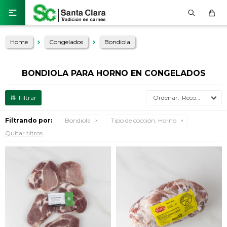

Home
Congelados
Bondiola
BONDIOLA PARA HORNO EN CONGELADOS
Recomendados
Filtrando por:
Bondiola
Tipo de cocción:
Horno
Quitar filtros