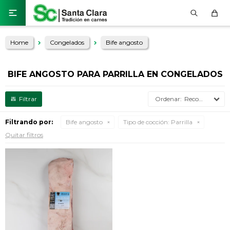

Home
Congelados
Bife angosto
BIFE ANGOSTO PARA PARRILLA EN CONGELADOS
Recomendados
Filtrando por:
Bife angosto
Tipo de cocción:
Parrilla
Quitar filtros