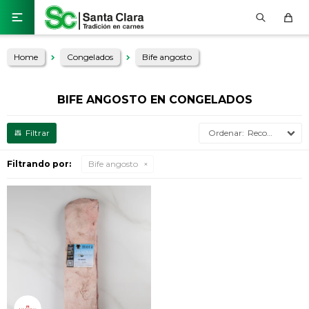

Home
Congelados
Bife angosto
BIFE ANGOSTO EN CONGELADOS
Recomendados
Filtrando por:
Bife angosto