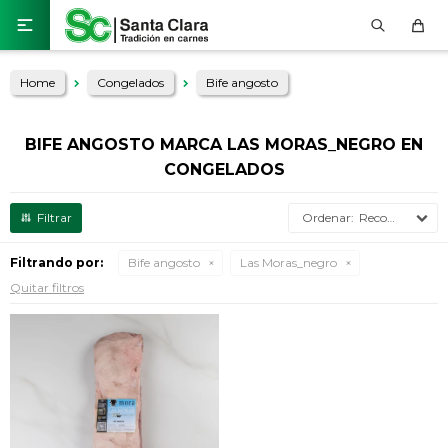

Home
Congelados
Bife angosto
BIFE ANGOSTO MARCA LAS MORAS_NEGRO EN
CONGELADOS
Recomendados
Filtrando por:
Bife angosto
Las Moras_negro
Quitar filtros