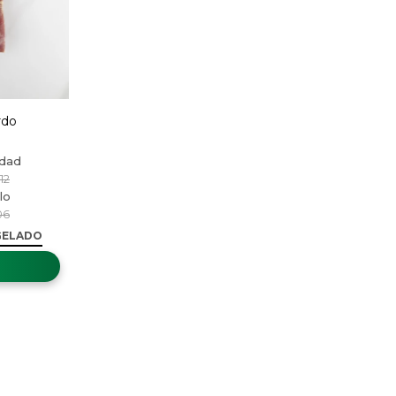
rdo
12
06
GELADO