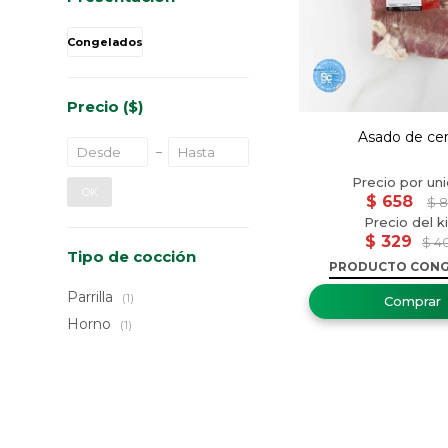
Congelados
Precio
($)
Asado de ce
OK
$
658
$
8
$
329
$
4
Tipo de cocción
PRODUCTO CON
Parrilla
(1)
Horno
(1)