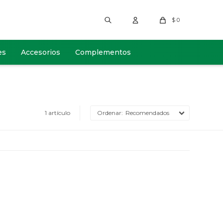
$
0
es
Accesorios
Complementos
1 artículo
Recomendados