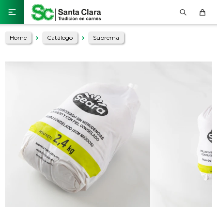

Home
Catálogo
Suprema