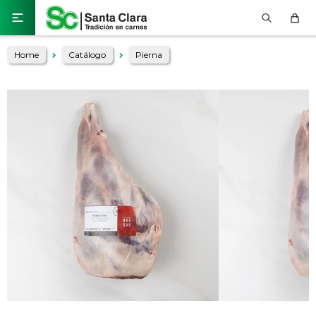

Home
Catálogo
Pierna