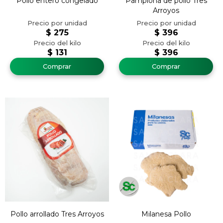
Pollo entero congelado
Pamplona de pollo Tres
Arroyos
$
275
$
396
$
131
$
396
Pollo arrollado Tres Arroyos
Milanesa Pollo