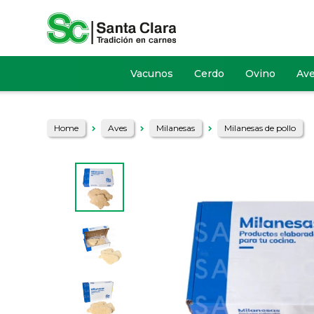
Vacunos
Cerdo
Ovino
Av
Home
Aves
Milanesas
Milanesas de pollo