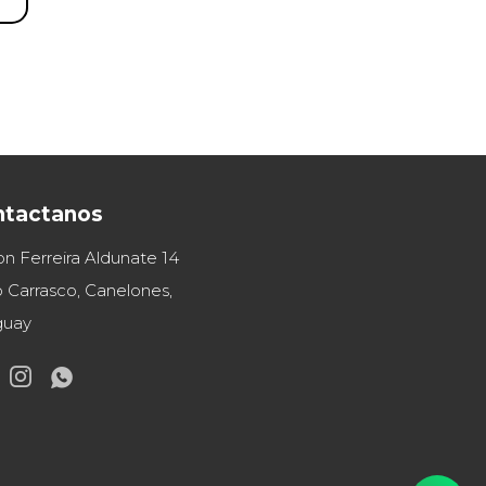
ntactanos
on Ferreira Aldunate 14
 Carrasco, Canelones,
guay

