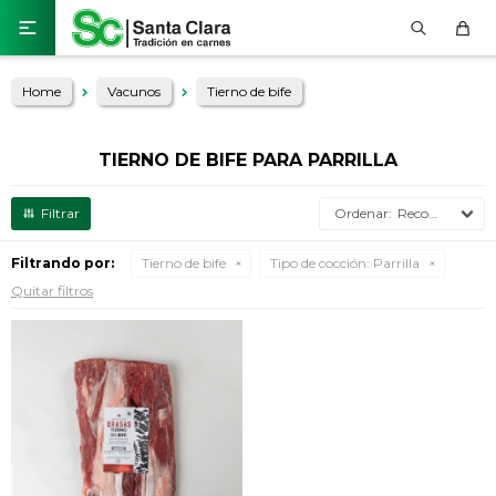

Home
Vacunos
Tierno de bife
TIERNO DE BIFE PARA PARRILLA
Recomendados
Filtrando por:
Tierno de bife
Tipo de cocción:
Parrilla
Quitar filtros