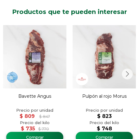
Productos que te pueden interesar
Bavette Angus
Pulpón al rojo Morus
$
809
$
823
$
847
$
735
$
748
$
770