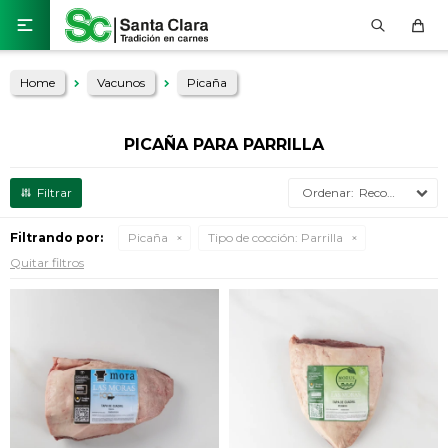

Home
Vacunos
Picaña
PICAÑA PARA PARRILLA
Recomendados
Filtrando por:
Picaña
Tipo de cocción:
Parrilla
Quitar filtros