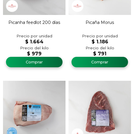
Picanha feedlot 200 días
Picaña Morus
$
1.664
$
1.186
$
979
$
791