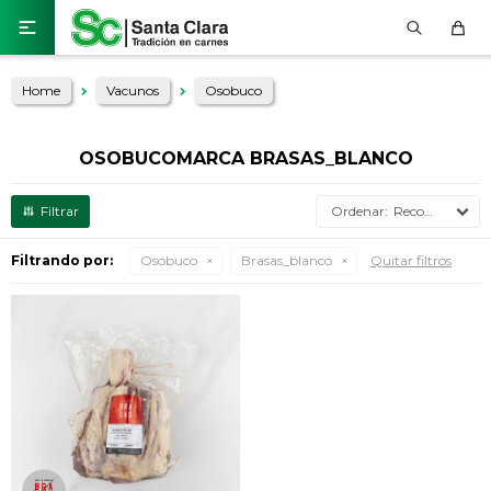

Home
Vacunos
Osobuco
OSOBUCOMARCA BRASAS_BLANCO
Recomendados
Filtrando por:
Osobuco
Brasas_blanco
Quitar filtros