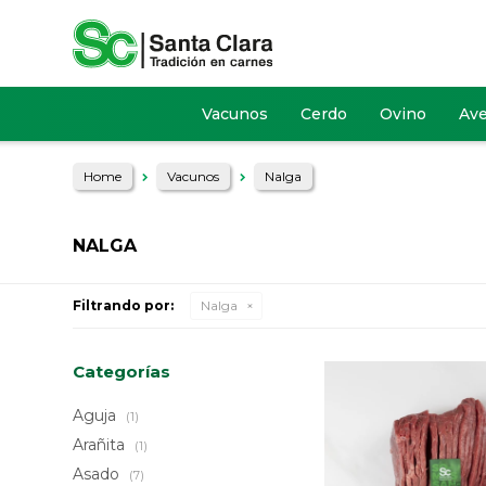
Vacunos
Cerdo
Ovino
Av
Home
Vacunos
Nalga
NALGA
Filtrando por:
Nalga
Categorías
Aguja
(1)
Arañita
(1)
Asado
(7)