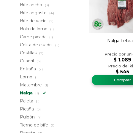
Bife ancho
(3)
Bife angosto
(4)
Bife de vacío
(2)
Bola de lomo
(1)
Carne picada
(1)
Nalga Fetea
Colita de cuadril
(5)
Costillas
(2)
$
1.089
Cuadril
(3)
Entraña
(2)
$
545
Lomo
(1)
Matambre
(1)
Nalga
(1)
Paleta
(1)
Picaña
(3)
Pulpón
(7)
Tierno de bife
(1)