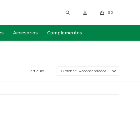
$
0
es
Accesorios
Complementos
1 artículo
Recomendados