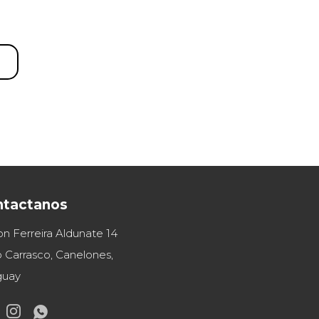
ntactanos
on Ferreira Aldunate 14
 Carrasco, Canelones,
guay

