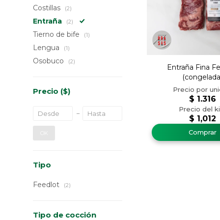
Costillas
(2)
Entraña
(2)
Tierno de bife
(1)
Lengua
(1)
Osobuco
(2)
Entraña Fina F
(congelada
Precio
($)
$
1.316
$
1,012
OK
Tipo
Feedlot
(2)
Tipo de cocción