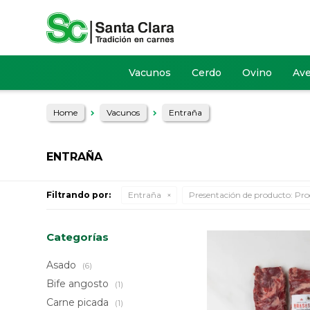
Vacunos
Cerdo
Ovino
Av
Home
Vacunos
Entraña
ENTRAÑA
Filtrando por:
Entraña
Presentación de producto:
Pro
Categorías
Asado
(6)
Bife angosto
(1)
Carne picada
(1)