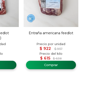
eedlot
Entraña americana feedlot
)
$
922
$
957
$
615
$
638