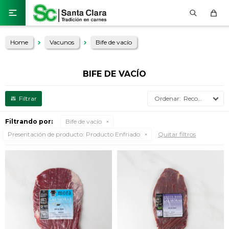

Home
Vacunos
Bife de vacío
BIFE DE VACÍO
Recomendados
Filtrando por:
Bife de vacío
Presentación de producto:
Producto Enfriado
Quitar filtros