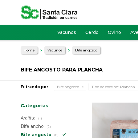
Vacunos
Cerdo
Ovino
Av
Home
Vacunos
Bife angosto
BIFE ANGOSTO PARA PLANCHA
Filtrando por:
Bife angosto
Tipo de cocción:
Plancha
Categorías
Arañita
(1)
Bife ancho
(2)
Bife angosto
(6)