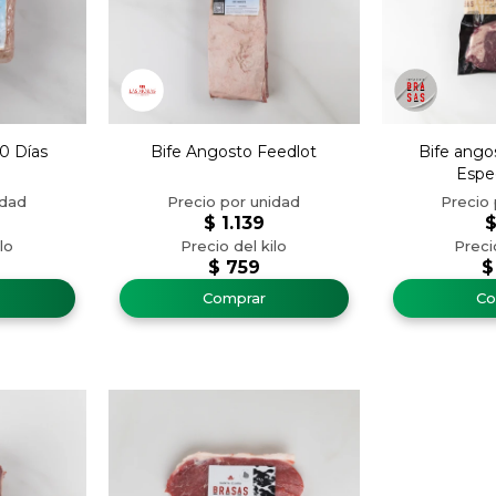
0 Días
Bife Angosto Feedlot
Bife ango
Espec
$
1.139
$
759
$