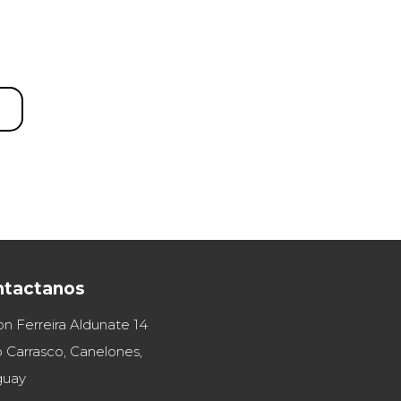
ntactanos
on Ferreira Aldunate 14
 Carrasco, Canelones,
guay