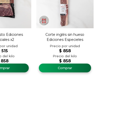
sto Ediciones
Corte inglés sin hueso
iales x2
Ediciones Especieles
$
515
$
858
858
$
858