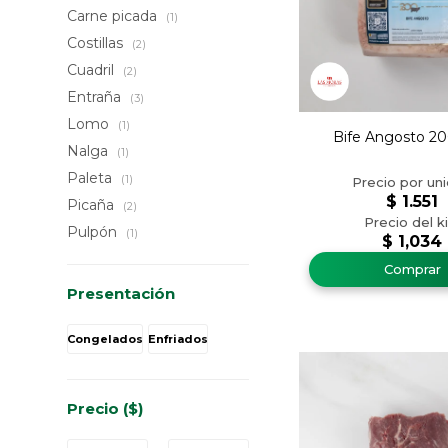
Carne picada
(1)
Costillas
(2)
Cuadril
(2)
Entraña
(3)
Lomo
(1)
Bife Angosto 20
Nalga
(1)
Paleta
(1)
$
1.551
Picaña
(2)
Pulpón
(1)
$
1,034
Presentación
Congelados
Enfriados
Precio
($)