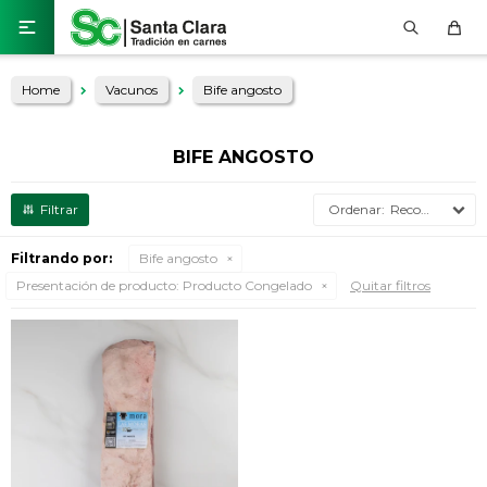

Home
Vacunos
Bife angosto
BIFE ANGOSTO
Recomendados
Filtrando por:
Bife angosto
Presentación de producto:
Producto Congelado
Quitar filtros