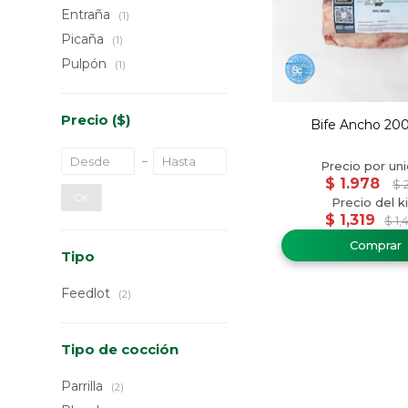
Entraña
(1)
Picaña
(1)
Pulpón
(1)
Precio
($)
Bife Ancho 200
$
1.978
$
2
OK
$
1,319
$
1,
Tipo
Feedlot
(2)
Tipo de cocción
Parrilla
(2)