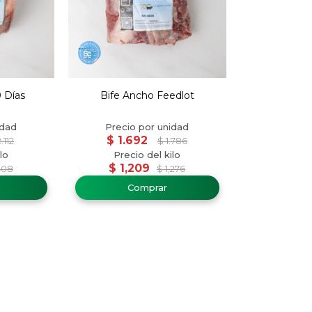
 Días
Bife Ancho Feedlot
$
1.692
.112
$
1.786
$
1,209
408
$
1,276